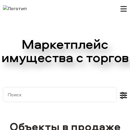
Главная
Маркетплейс
В продаже
имущества с торгов
Примеры сделок
Контакты
Объекты в продаже