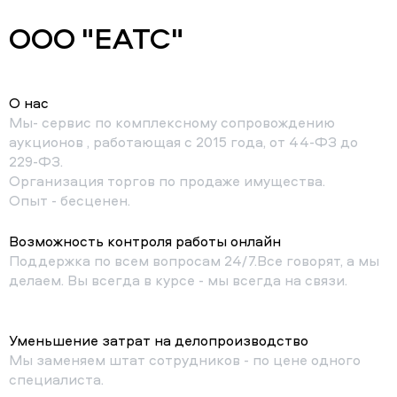
ООО "ЕАТС"
О нас
Мы- сервис по комплексному сопровождению
аукционов , работающая с 2015 года, от 44-ФЗ до
229-ФЗ.
Организация торгов по продаже имущества.
Опыт - бесценен.
Возможность контроля работы онлайн
Поддержка по всем вопросам 24/7.Все говорят, а мы
делаем. Вы всегда в курсе - мы всегда на связи.
Уменьшение затрат на делопроизводство
Мы заменяем штат сотрудников - по цене одного
специалиста.