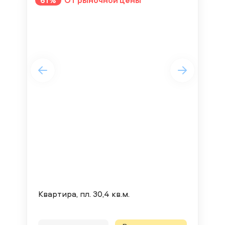
61%
От рыночной цены
49
КРА
ра
АВТ
Квартира, пл. 30,4 кв.м.
BC-0
2013 